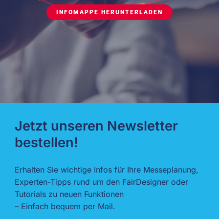
INFOMAPPE HERUNTERLADEN
Jetzt unseren Newsletter
bestellen!
Erhalten Sie wichtige Infos für Ihre Messeplanung,
Experten-Tipps rund um den FairDesigner oder
Tutorials zu neuen Funktionen
– Einfach bequem per Mail.