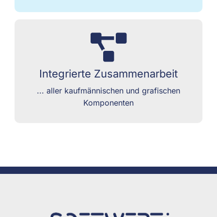
Mit dem FairDesigner können Sie in der
grafischen Aufplanung auf kaufmännische
Integrierte Zusammenarbeit
Komponenten zugreifen und umgekehrt.
... aller kaufmännischen und grafischen
Komponenten